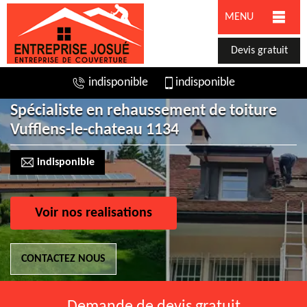
MENU
Devis gratuit
indisponible
indisponible
Spécialiste en rehaussement de toiture
Vufflens-le-chateau 1134
indisponible
Voir nos realisations
CONTACTEZ NOUS