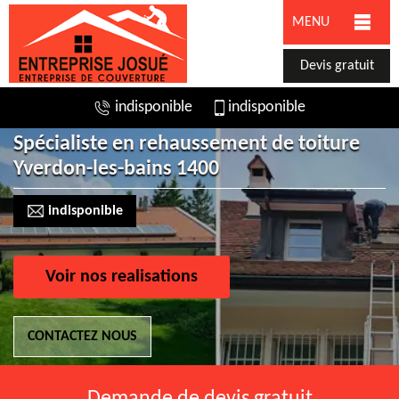
MENU
Devis gratuit
indisponible
indisponible
Spécialiste en rehaussement de toiture
Yverdon-les-bains 1400
indisponible
Voir nos realisations
CONTACTEZ NOUS