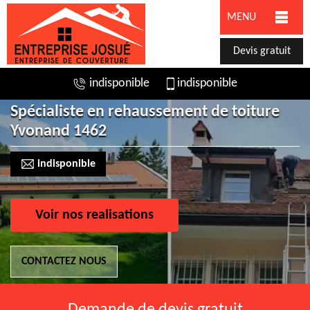
MENU
Devis gratuit
indisponible
indisponible
Spécialiste en rehaussement de toiture
Yvonand 1462
indisponible
Voir nos realisations
CONTACTEZ NOUS