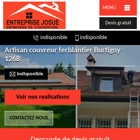
MENU
Devis gratuit
indisponible
indisponible
Artisan couvreur ferblantier Burtigny
1268
indisponible
Voir nos realisations
CONTACTEZ NOUS