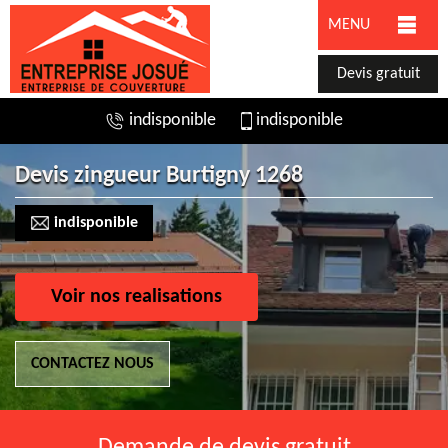
MENU
Devis gratuit
indisponible
indisponible
Devis zingueur Burtigny 1268
indisponible
Voir nos realisations
CONTACTEZ NOUS