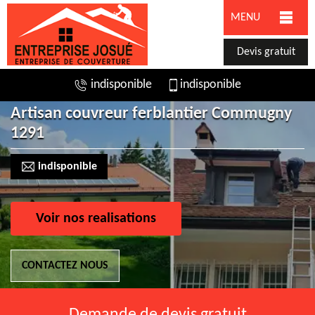
MENU
Devis gratuit
indisponible
indisponible
Artisan couvreur ferblantier Commugny
1291
indisponible
Voir nos realisations
CONTACTEZ NOUS