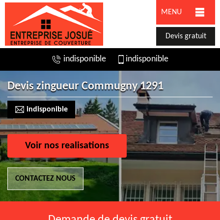
MENU
Devis gratuit
indisponible
indisponible
Devis zingueur Commugny 1291
indisponible
Voir nos realisations
CONTACTEZ NOUS