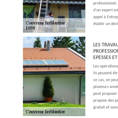
professionnel. 
d'un expert en
appel à Entrepr
établir un dev
LES TRAVA
PROFESSIO
EPESSES ET
Les opérations
ils peuvent êt
ce cas, on peu
plusieurs anné
peut proposer d
propose des pri
gratuit et sa