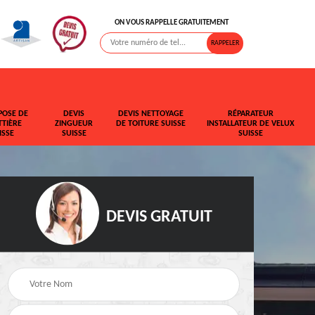
ON VOUS RAPPELLE GRATUITEMENT
POSE DE
DEVIS
DEVIS NETTOYAGE
RÉPARATEUR
TIÈRE
ZINGUEUR
DE TOITURE SUISSE
INSTALLATEUR DE VELUX
ISSE
SUISSE
SUISSE
DEVIS GRATUIT
t de
Rehaussement de
Devis fuite de toiture
toiture Suisse
Suisse