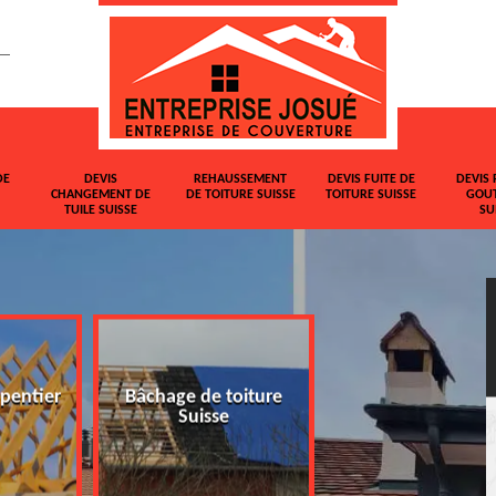
DE
DEVIS
REHAUSSEMENT
DEVIS FUITE DE
DEVIS 
CHANGEMENT DE
DE TOITURE SUISSE
TOITURE SUISSE
GOUT
TUILE SUISSE
SU
pentier
Bâchage de toiture
Devis changemen
Suisse
tuile Suisse