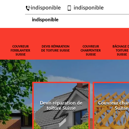
indisponible
indisponible
indisponible
COUVREUR
DEVIS RÉPARATION
COUVREUR
BÂCHAGE 
FERBLANTIER
DE TOITURE SUISSE
CHARPENTIER
TOITURE
SUISSE
SUISSE
SUISSE
ferblantier
Devis réparation de
Couvreur char
isse
toiture Suisse
Suisse