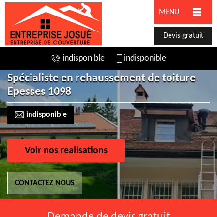
MENU
Devis gratuit
indisponible
indisponible
Spécialiste en rehaussement de toiture
Epesses 1098
indisponible
Voir nos realisations
CONTACTEZ NOUS