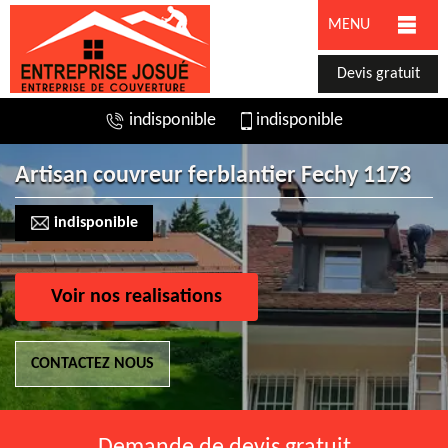
MENU
Devis gratuit
indisponible
indisponible
Artisan couvreur ferblantier Fechy 1173
indisponible
Voir nos realisations
CONTACTEZ NOUS