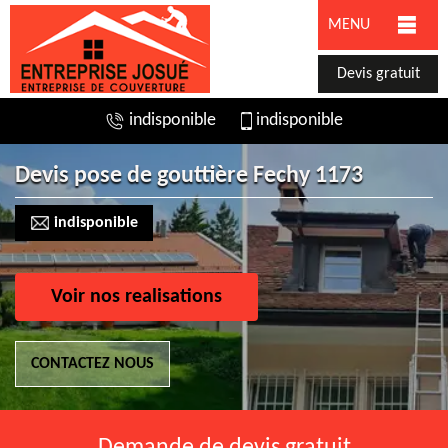
MENU
Devis gratuit
indisponible
indisponible
Devis pose de gouttière Fechy 1173
indisponible
Voir nos realisations
CONTACTEZ NOUS