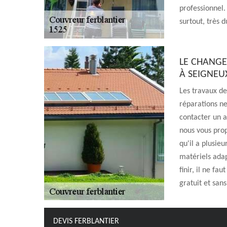
professionnel. 
surtout, très d
LE CHANGE
À SEIGNEU
Les travaux de
réparations ne 
contacter un a
nous vous prop
qu'il a plusie
matériels adap
finir, il ne fa
gratuit et sa
DEVIS FERBLANTIER