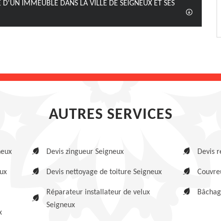
 D'UN IMMEUBLE DANS LA VILLE DE SEIGNEUX ET SES
AUTRES SERVICES
neux
Devis zingueur Seigneux
Devis r
ux
Devis nettoyage de toiture Seigneux
Couvre
Réparateur installateur de velux
Bâchage
Seigneux
x