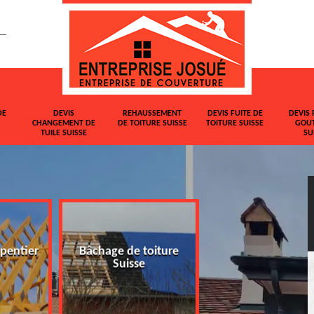
DE
DEVIS
REHAUSSEMENT
DEVIS FUITE DE
DEVIS 
CHANGEMENT DE
DE TOITURE SUISSE
TOITURE SUISSE
GOUT
TUILE SUISSE
SU
pentier
Bâchage de toiture
Devis changemen
Suisse
tuile Suisse