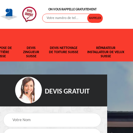
ON VOUS RAPPELLE GRATUITEMENT
POSE DE
DEVIS
DEVIS NETTOYAGE
RÉPARATEUR
TIÈRE
ZINGUEUR
DE TOITURE SUISSE
INSTALLATEUR DE VELUX
ISSE
SUISSE
SUISSE
DEVIS GRATUIT
t de
Rehaussement de
Devis fuite de toiture
toiture Suisse
Suisse