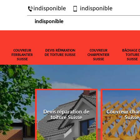
indisponible
indisponible
indisponible
COUVREUR
DEVIS RÉPARATION
COUVREUR
BÂCHAGE 
FERBLANTIER
DE TOITURE SUISSE
CHARPENTIER
TOITURE
SUISSE
SUISSE
SUISSE
ferblantier
Devis réparation de
Couvreur char
isse
toiture Suisse
Suisse