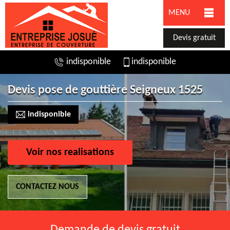
MENU
Devis gratuit
indisponible
indisponible
Devis pose de gouttière Seigneux 1525
indisponible
Voir nos realisations
CONTACTEZ NOUS