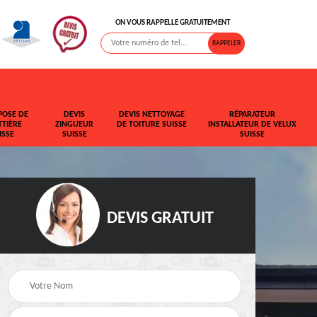
ON VOUS RAPPELLE GRATUITEMENT
POSE DE
DEVIS
DEVIS NETTOYAGE
RÉPARATEUR
TIÈRE
ZINGUEUR
DE TOITURE SUISSE
INSTALLATEUR DE VELUX
ISSE
SUISSE
SUISSE
DEVIS GRATUIT
t de
Rehaussement de
Devis fuite de toiture
toiture Suisse
Suisse