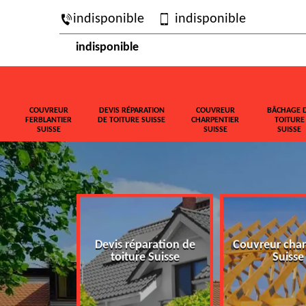
indisponible
indisponible
indisponible
COUVREUR
DEVIS RÉPARATION
COUVREUR
BÂCHAGE 
FERBLANTIER
DE TOITURE SUISSE
CHARPENTIER
TOITURE
SUISSE
SUISSE
SUISSE
ferblantier
Devis réparation de
Couvreur char
isse
toiture Suisse
Suisse