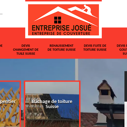
DE
DEVIS
REHAUSSEMENT
DEVIS FUITE DE
DEVIS 
CHANGEMENT DE
DE TOITURE SUISSE
TOITURE SUISSE
GOUT
TUILE SUISSE
SU
pentier
Bâchage de toiture
Devis changemen
Suisse
tuile Suisse