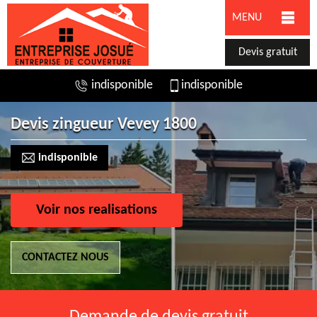
MENU
Devis gratuit
indisponible
indisponible
Devis zingueur Vevey 1800
indisponible
Voir nos realisations
CONTACTEZ NOUS