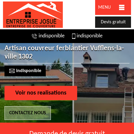
MENU
Devis gratuit
indisponible
indisponible
Artisan couvreur ferblantier Vufflens-la-
ville 1302
indisponible
Voir nos realisations
CONTACTEZ NOUS