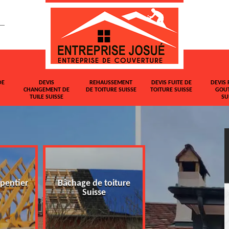
DE
DEVIS
REHAUSSEMENT
DEVIS FUITE DE
DEVIS 
CHANGEMENT DE
DE TOITURE SUISSE
TOITURE SUISSE
GOUT
TUILE SUISSE
SU
pentier
Bâchage de toiture
Devis changemen
Suisse
tuile Suisse