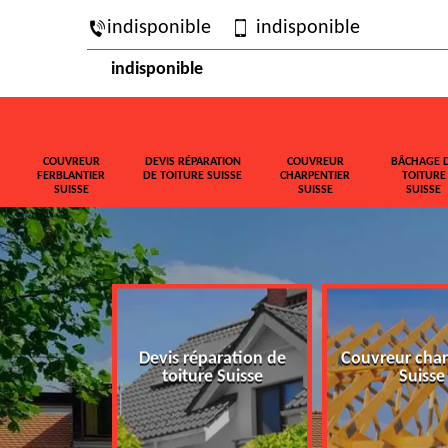
indisponible
indisponible
indisponible
COUVREUR
DEVIS RÉPARATION
COUVREUR
BÂCHAGE 
FERBLANTIER
DE TOITURE SUISSE
CHARPENTIER
TOITURE
SUISSE
SUISSE
SUISSE
ferblantier
Devis réparation de
Couvreur char
isse
toiture Suisse
Suisse