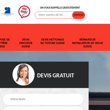
ON VOUS RAPPELLE GRATUITEMENT
POSE DE
DEVIS
DEVIS NETTOYAGE
RÉPARATEUR
TIÈRE
ZINGUEUR
DE TOITURE SUISSE
INSTALLATEUR DE VELUX
ISSE
SUISSE
SUISSE
DEVIS GRATUIT
t de
Rehaussement de
Devis fuite de toiture
toiture Suisse
Suisse