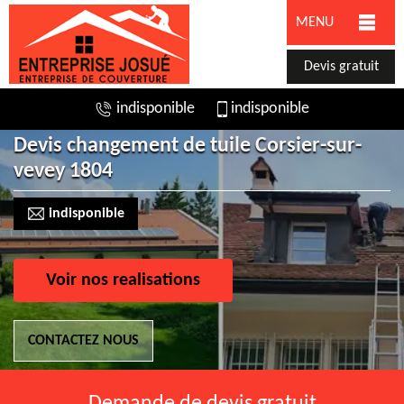
MENU
Devis gratuit
indisponible
indisponible
Devis changement de tuile Corsier-sur-
vevey 1804
indisponible
Voir nos realisations
CONTACTEZ NOUS