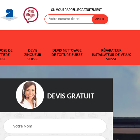
ON VOUS RAPPELLE GRATUITEMENT
POSE DE
DEVIS
DEVIS NETTOYAGE
RÉPARATEUR
TIÈRE
ZINGUEUR
DE TOITURE SUISSE
INSTALLATEUR DE VELUX
ISSE
SUISSE
SUISSE
DEVIS GRATUIT
t de
Rehaussement de
Devis fuite de toiture
toiture Suisse
Suisse