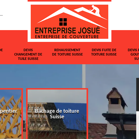
DE
DEVIS
REHAUSSEMENT
DEVIS FUITE DE
DEVIS 
CHANGEMENT DE
DE TOITURE SUISSE
TOITURE SUISSE
GOUT
TUILE SUISSE
SU
pentier
Bâchage de toiture
Devis changemen
Suisse
tuile Suisse