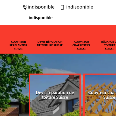
indisponible
indisponible
indisponible
COUVREUR
DEVIS RÉPARATION
COUVREUR
BÂCHAGE 
FERBLANTIER
DE TOITURE SUISSE
CHARPENTIER
TOITURE
SUISSE
SUISSE
SUISSE
ferblantier
Devis réparation de
Couvreur char
isse
toiture Suisse
Suisse