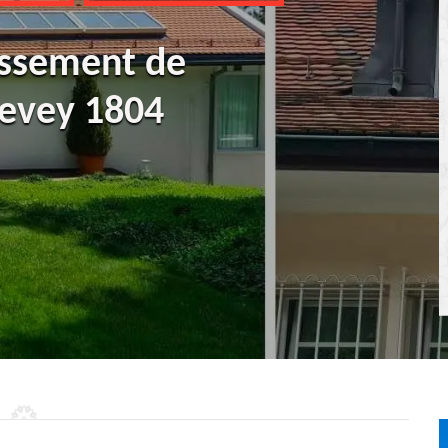
ussement de
vevey 1804