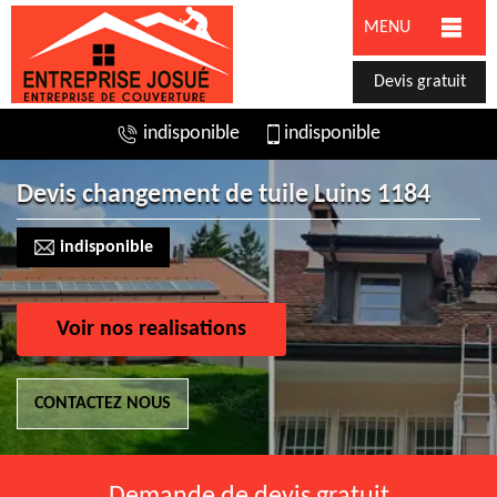
MENU
Devis gratuit
indisponible
indisponible
Devis changement de tuile Luins 1184
indisponible
Voir nos realisations
CONTACTEZ NOUS