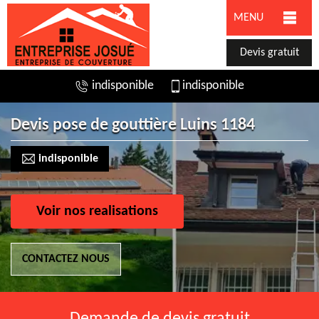
MENU
Devis gratuit
indisponible
indisponible
Devis pose de gouttière Luins 1184
indisponible
Voir nos realisations
CONTACTEZ NOUS