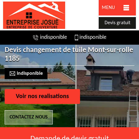
MENU
Devis gratuit
indisponible
indisponible
Devis changement de tuile Mont-sur-rolle
1185
indisponible
Voir nos realisations
CONTACTEZ NOUS