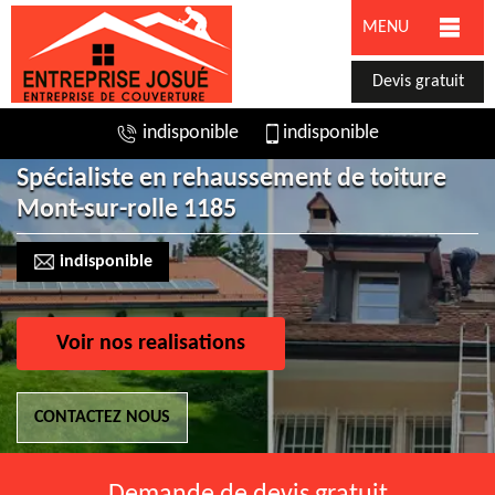
MENU
Devis gratuit
indisponible
indisponible
Spécialiste en rehaussement de toiture
Mont-sur-rolle 1185
indisponible
Voir nos realisations
CONTACTEZ NOUS