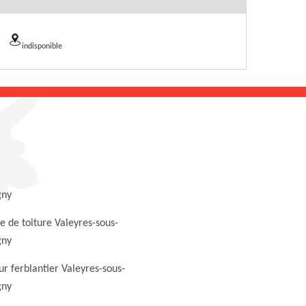
indisponible
gny
 de toiture Valeyres-sous-
gny
r ferblantier Valeyres-sous-
gny