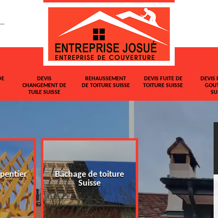
DE
DEVIS
REHAUSSEMENT
DEVIS FUITE DE
DEVIS 
CHANGEMENT DE
DE TOITURE SUISSE
TOITURE SUISSE
GOUT
TUILE SUISSE
SU
pentier
Bâchage de toiture
Devis changemen
Suisse
tuile Suisse