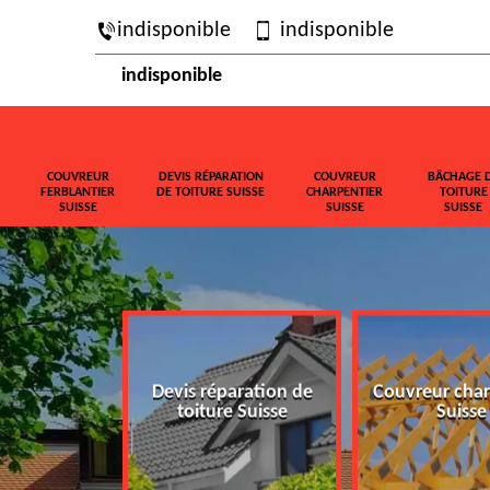
indisponible
indisponible
indisponible
COUVREUR
DEVIS RÉPARATION
COUVREUR
BÂCHAGE 
FERBLANTIER
DE TOITURE SUISSE
CHARPENTIER
TOITURE
SUISSE
SUISSE
SUISSE
ferblantier
Devis réparation de
Couvreur char
isse
toiture Suisse
Suisse