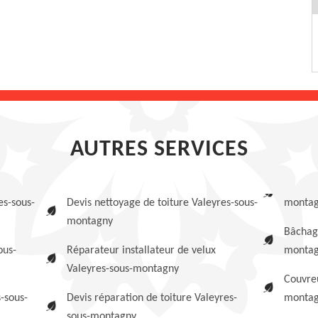
AUTRES SERVICES
es-sous-
Devis nettoyage de toiture Valeyres-sous-
monta
montagny
Bâchage
ous-
Réparateur installateur de velux
monta
Valeyres-sous-montagny
Couvreu
-sous-
Devis réparation de toiture Valeyres-
monta
sous-montagny