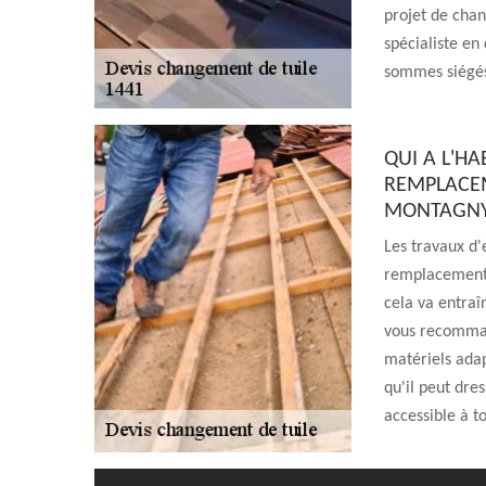
projet de chan
spécialiste en
sommes siégés
QUI A L'HA
REMPLACEM
MONTAGNY 
Les travaux d'
remplacement d
cela va entraî
vous recomman
matériels adap
qu'il peut dres
accessible à t