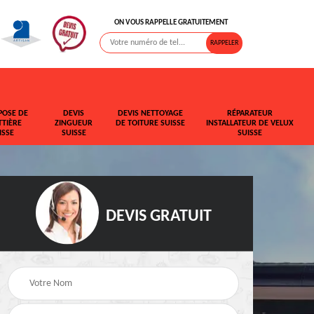
ON VOUS RAPPELLE GRATUITEMENT
POSE DE
DEVIS
DEVIS NETTOYAGE
RÉPARATEUR
TIÈRE
ZINGUEUR
DE TOITURE SUISSE
INSTALLATEUR DE VELUX
ISSE
SUISSE
SUISSE
DEVIS GRATUIT
t de
Rehaussement de
Devis fuite de toiture
toiture Suisse
Suisse