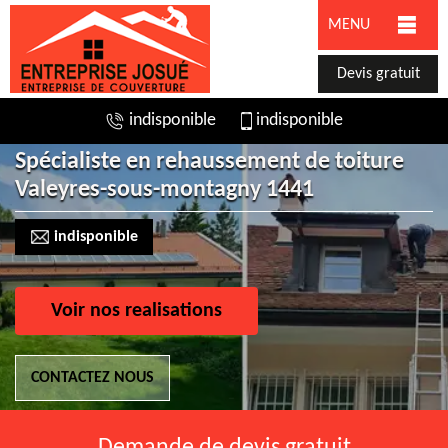
MENU
Devis gratuit
indisponible
indisponible
Spécialiste en rehaussement de toiture
Valeyres-sous-montagny 1441
indisponible
Voir nos realisations
CONTACTEZ NOUS