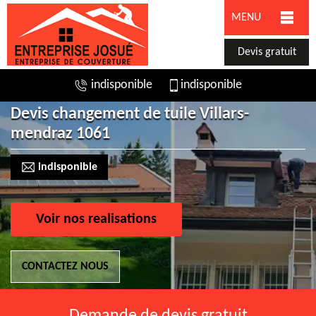
MENU
Devis gratuit
indisponible
indisponible
Devis changement de tuile Villars-
mendraz 1061
indisponible
Voir nos realisations
CONTACTEZ NOUS