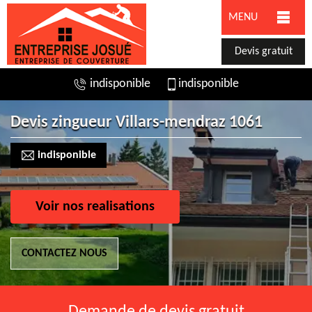
MENU
Devis gratuit
indisponible
indisponible
Devis zingueur Villars-mendraz 1061
indisponible
Voir nos realisations
CONTACTEZ NOUS