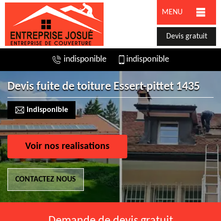
MENU
Devis gratuit
indisponible
indisponible
Devis fuite de toiture Essert-pittet 1435
indisponible
Voir nos realisations
CONTACTEZ NOUS