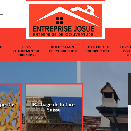
DE
DEVIS
REHAUSSEMENT
DEVIS FUITE DE
DEVIS 
CHANGEMENT DE
DE TOITURE SUISSE
TOITURE SUISSE
GOUT
TUILE SUISSE
SU
pentier
Bâchage de toiture
Devis changemen
Suisse
tuile Suisse