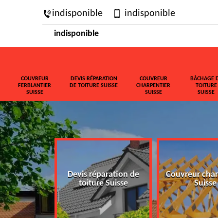
indisponible
indisponible
indisponible
COUVREUR
DEVIS RÉPARATION
COUVREUR
BÂCHAGE 
FERBLANTIER
DE TOITURE SUISSE
CHARPENTIER
TOITURE
SUISSE
SUISSE
SUISSE
ferblantier
Devis réparation de
Couvreur char
isse
toiture Suisse
Suisse