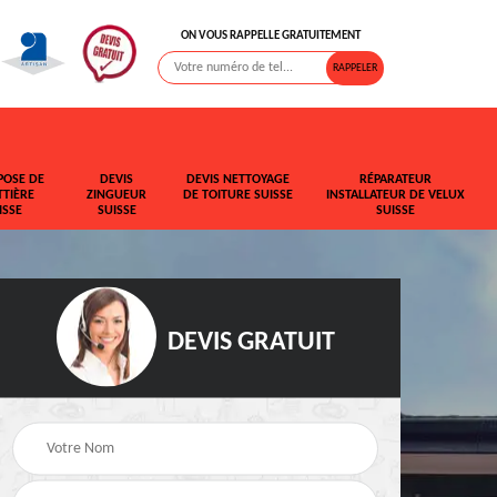
ON VOUS RAPPELLE GRATUITEMENT
POSE DE
DEVIS
DEVIS NETTOYAGE
RÉPARATEUR
TIÈRE
ZINGUEUR
DE TOITURE SUISSE
INSTALLATEUR DE VELUX
ISSE
SUISSE
SUISSE
DEVIS GRATUIT
t de
Rehaussement de
Devis fuite de toiture
toiture Suisse
Suisse