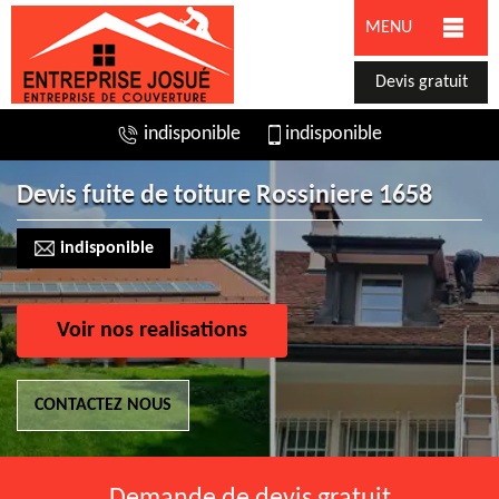
MENU
Devis gratuit
indisponible
indisponible
Devis fuite de toiture Rossiniere 1658
indisponible
Voir nos realisations
CONTACTEZ NOUS