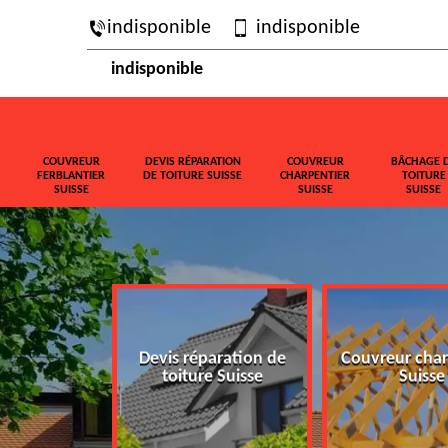
indisponible
indisponible
indisponible
COUVREUR
DEVIS RÉPARATION
COUVREUR
BÂCHAGE 
FERBLANTIER
DE TOITURE SUISSE
CHARPENTIER
TOITURE
SUISSE
SUISSE
SUISSE
ferblantier
Devis réparation de
Couvreur char
isse
toiture Suisse
Suisse