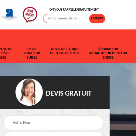
ON VOUS RAPPELLE GRATUITEMENT
POSE DE
DEVIS
DEVIS NETTOYAGE
RÉPARATEUR
TIÈRE
ZINGUEUR
DE TOITURE SUISSE
INSTALLATEUR DE VELUX
ISSE
SUISSE
SUISSE
DEVIS GRATUIT
t de
Rehaussement de
Devis fuite de toiture
toiture Suisse
Suisse