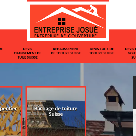
DE
DEVIS
REHAUSSEMENT
DEVIS FUITE DE
DEVIS 
CHANGEMENT DE
DE TOITURE SUISSE
TOITURE SUISSE
GOUT
TUILE SUISSE
SU
pentier
Bâchage de toiture
Devis changemen
Suisse
tuile Suisse