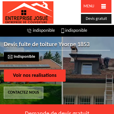
MENU
Devis gratuit
indisponible
indisponible
Devis fuite de toiture Yvorne 1853
indisponible
Voir nos realisations
CONTACTEZ NOUS