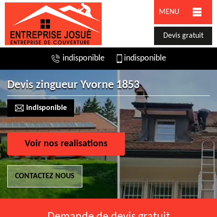
MENU
Devis gratuit
indisponible
indisponible
Devis zingueur Yvorne 1853
indisponible
Voir nos realisations
CONTACTEZ NOUS