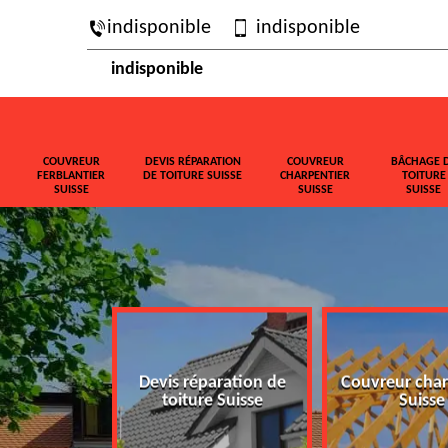
indisponible
indisponible
indisponible
COUVREUR
DEVIS RÉPARATION
COUVREUR
BÂCHAGE 
FERBLANTIER
DE TOITURE SUISSE
CHARPENTIER
TOITURE
SUISSE
SUISSE
SUISSE
ferblantier
Devis réparation de
Couvreur char
isse
toiture Suisse
Suisse