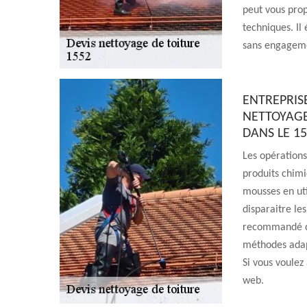
peut vous prop
techniques. Il
sans engagem
ENTREPRIS
NETTOYAGE
DANS LE 1
Les opérations
produits chimiq
mousses en util
disparaitre les
recommandé de 
méthodes adapt
Si vous voulez 
web.