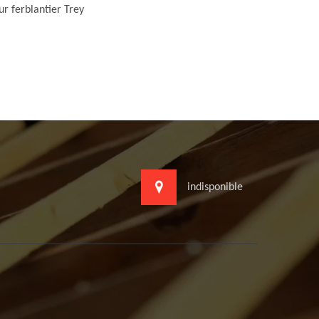
r ferblantier Trey
indisponible