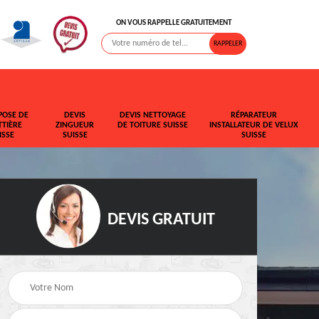
ON VOUS RAPPELLE GRATUITEMENT
POSE DE
DEVIS
DEVIS NETTOYAGE
RÉPARATEUR
TIÈRE
ZINGUEUR
DE TOITURE SUISSE
INSTALLATEUR DE VELUX
ISSE
SUISSE
SUISSE
DEVIS GRATUIT
t de
Rehaussement de
Devis fuite de toiture
toiture Suisse
Suisse