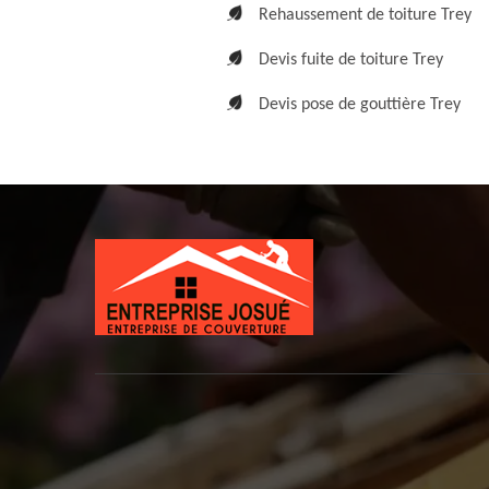
Rehaussement de toiture Trey
Devis fuite de toiture Trey
Devis pose de gouttière Trey