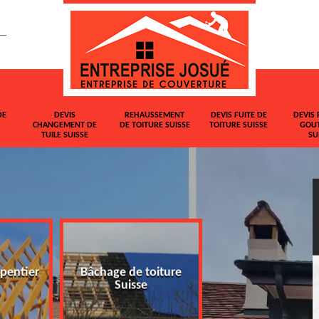
DE
DEVIS
REHAUSSEMENT
DEVIS FUITE DE
DEVIS 
CHANGEMENT DE
DE TOITURE SUISSE
TOITURE SUISSE
GOUT
TUILE SUISSE
SU
pentier
Bâchage de toiture
Devis changemen
Suisse
tuile Suisse