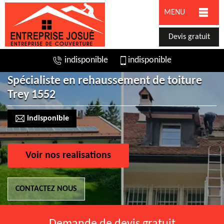
MENU
Devis gratuit
indisponible
indisponible
Spécialiste en rehaussement de toiture
Trey 1552
indisponible
Voir nos realisations
CONTACTEZ NOUS