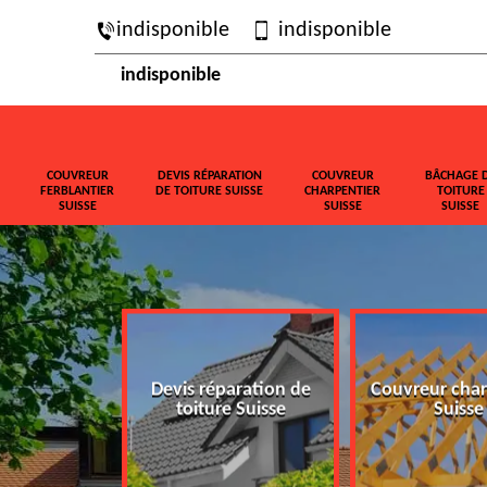
indisponible
indisponible
indisponible
COUVREUR
DEVIS RÉPARATION
COUVREUR
BÂCHAGE 
FERBLANTIER
DE TOITURE SUISSE
CHARPENTIER
TOITURE
SUISSE
SUISSE
SUISSE
ferblantier
Devis réparation de
Couvreur char
isse
toiture Suisse
Suisse