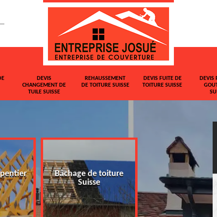
DE
DEVIS
REHAUSSEMENT
DEVIS FUITE DE
DEVIS 
CHANGEMENT DE
DE TOITURE SUISSE
TOITURE SUISSE
GOUT
TUILE SUISSE
SU
pentier
Bâchage de toiture
Devis changemen
Suisse
tuile Suisse