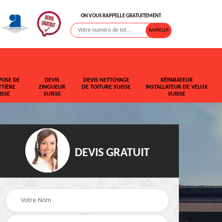
ON VOUS RAPPELLE GRATUITEMENT
POSE DE
DEVIS
DEVIS NETTOYAGE
RÉPARATEUR
TIÈRE
ZINGUEUR
DE TOITURE SUISSE
INSTALLATEUR DE VELUX
ISSE
SUISSE
SUISSE
DEVIS GRATUIT
t de
Rehaussement de
Devis fuite de toiture
toiture Suisse
Suisse