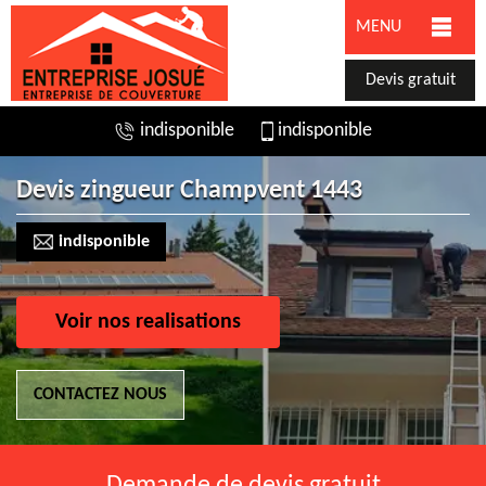
MENU
Devis gratuit
indisponible
indisponible
Devis zingueur Champvent 1443
indisponible
Voir nos realisations
CONTACTEZ NOUS