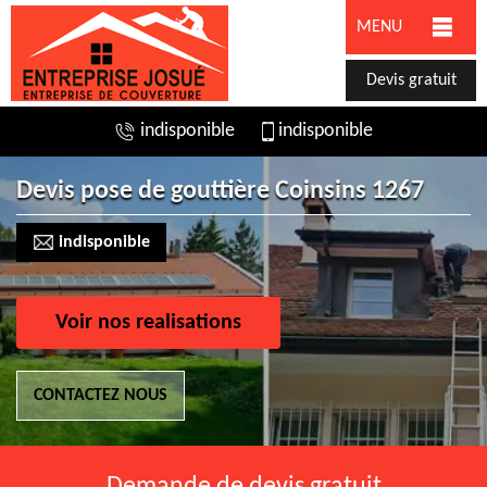
MENU
Devis gratuit
indisponible
indisponible
Devis pose de gouttière Coinsins 1267
indisponible
Voir nos realisations
CONTACTEZ NOUS