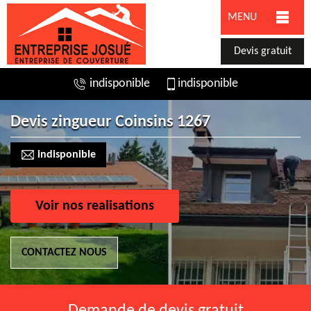
MENU
Devis gratuit
indisponible
indisponible
Devis zingueur Coinsins 1267
indisponible
Voir nos realisations
CONTACTEZ NOUS