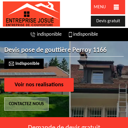
MENU
Devis gratuit
indisponible
indisponible
Devis pose de gouttière Perroy 1166
indisponible
Voir nos realisations
CONTACTEZ NOUS