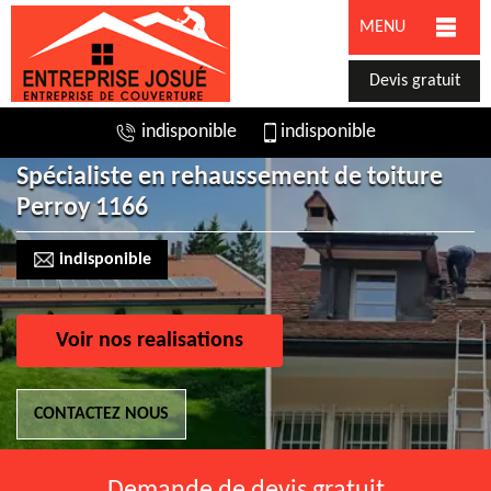
MENU
Devis gratuit
indisponible
indisponible
Spécialiste en rehaussement de toiture
Perroy 1166
indisponible
Voir nos realisations
CONTACTEZ NOUS