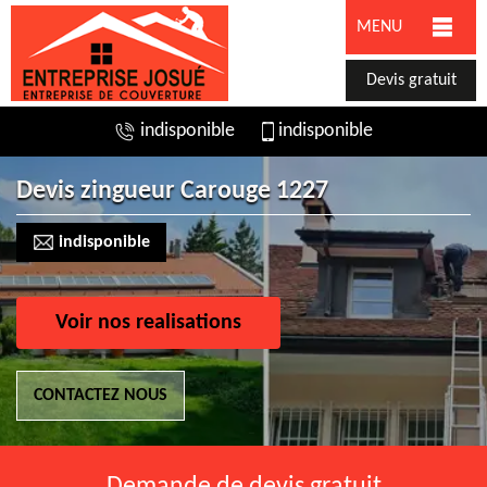
MENU
Devis gratuit
indisponible
indisponible
Devis zingueur Carouge 1227
indisponible
Voir nos realisations
CONTACTEZ NOUS