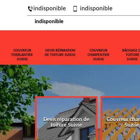
indisponible
indisponible
indisponible
COUVREUR
DEVIS RÉPARATION
COUVREUR
BÂCHAGE 
FERBLANTIER
DE TOITURE SUISSE
CHARPENTIER
TOITURE
SUISSE
SUISSE
SUISSE
ferblantier
Devis réparation de
Couvreur char
isse
toiture Suisse
Suisse