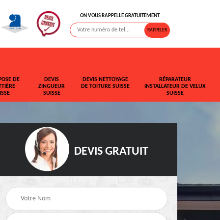
ON VOUS RAPPELLE GRATUITEMENT
POSE DE
DEVIS
DEVIS NETTOYAGE
RÉPARATEUR
TIÈRE
ZINGUEUR
DE TOITURE SUISSE
INSTALLATEUR DE VELUX
ISSE
SUISSE
SUISSE
DEVIS GRATUIT
t de
Rehaussement de
Devis fuite de toiture
toiture Suisse
Suisse