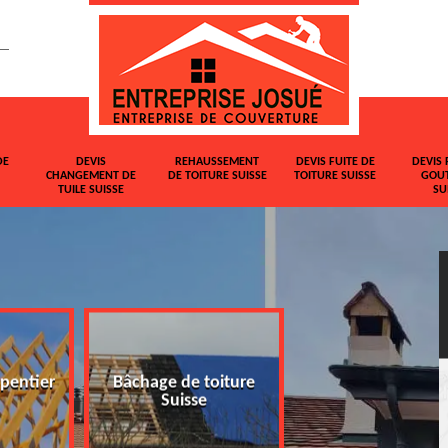
DE
DEVIS
REHAUSSEMENT
DEVIS FUITE DE
DEVIS 
CHANGEMENT DE
DE TOITURE SUISSE
TOITURE SUISSE
GOUT
TUILE SUISSE
SU
pentier
Bâchage de toiture
Devis changemen
Suisse
tuile Suisse