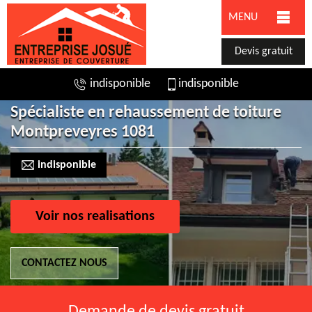
MENU
Devis gratuit
indisponible
indisponible
Spécialiste en rehaussement de toiture
Montpreveyres 1081
indisponible
Voir nos realisations
CONTACTEZ NOUS