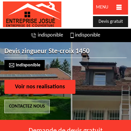
MENU
Devis gratuit
indisponible
indisponible
Devis zingueur Ste-croix 1450
indisponible
Voir nos realisations
CONTACTEZ NOUS