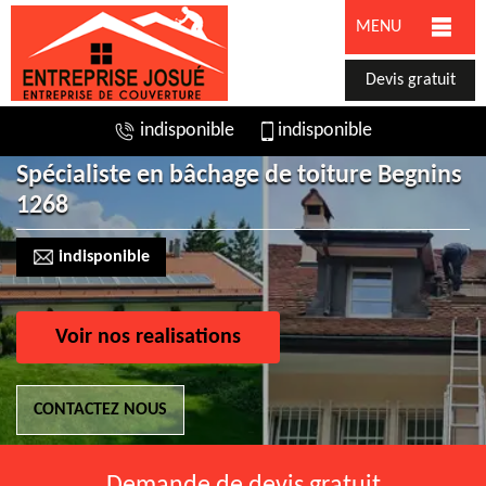
MENU
Devis gratuit
indisponible
indisponible
Spécialiste en bâchage de toiture Begnins
1268
indisponible
Voir nos realisations
CONTACTEZ NOUS