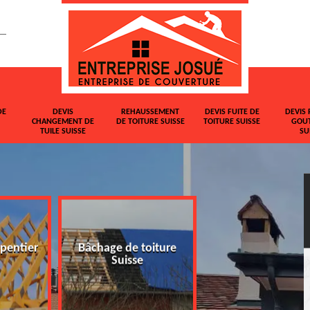
DE
DEVIS
REHAUSSEMENT
DEVIS FUITE DE
DEVIS 
CHANGEMENT DE
DE TOITURE SUISSE
TOITURE SUISSE
GOUT
TUILE SUISSE
SU
pentier
Bâchage de toiture
Devis changemen
Suisse
tuile Suisse