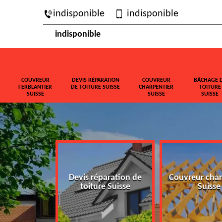
indisponible
indisponible
indisponible
COUVREUR
DEVIS RÉPARATION
COUVREUR
BÂCHAGE 
FERBLANTIER
DE TOITURE SUISSE
CHARPENTIER
TOITURE
SUISSE
SUISSE
SUISSE
ferblantier
Devis réparation de
Couvreur char
isse
toiture Suisse
Suisse