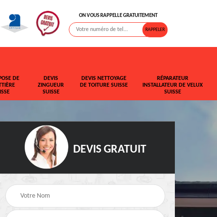
ON VOUS RAPPELLE GRATUITEMENT
POSE DE
DEVIS
DEVIS NETTOYAGE
RÉPARATEUR
TIÈRE
ZINGUEUR
DE TOITURE SUISSE
INSTALLATEUR DE VELUX
ISSE
SUISSE
SUISSE
DEVIS GRATUIT
t de
Rehaussement de
Devis fuite de toiture
toiture Suisse
Suisse