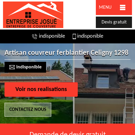
MENU
Devis gratuit
indisponible
indisponible
Artisan couvreur ferblantier Celigny 1298
indisponible
Voir nos realisations
CONTACTEZ NOUS