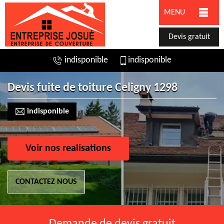
MENU
Devis gratuit
indisponible
indisponible
Devis fuite de toiture Celigny 1298
indisponible
Voir nos realisations
CONTACTEZ NOUS