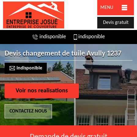
MENU
Devis gratuit
indisponible
indisponible
Devis changement de tuile Avully 1237
indisponible
Voir nos realisations
CONTACTEZ NOUS